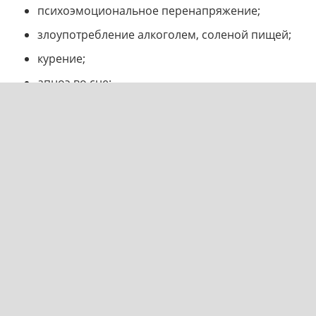
психоэмоциональное перенапряжение;
злоупотребление алкоголем, соленой пищей;
курение;
апноэ во сне;
хроническое недосыпание;
ожирение;
работа в ночные смены;
дефицит калия;
гиподинамия;
лекарственные средства (контрацептивы,
противопростудные, противоотечные,
обезболивающие препараты);
беременность;
врожденные патологии сосудов.