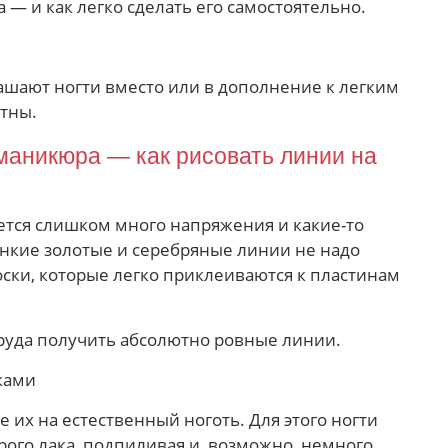
— и как легко сделать его самостоятельно.
ашают ногти вместо или в дополнение к легким
тны.
маникюра — как рисовать линии на
буется слишком много напряжения и какие-то
нкие золотые и серебряные линии не надо
оски, которые легко приклеиваются к пластинам
труда получить абсолютно ровные линии.
 их на естественный ноготь. Для этого ногти
арого лака, подпиливая и, возможно, немного