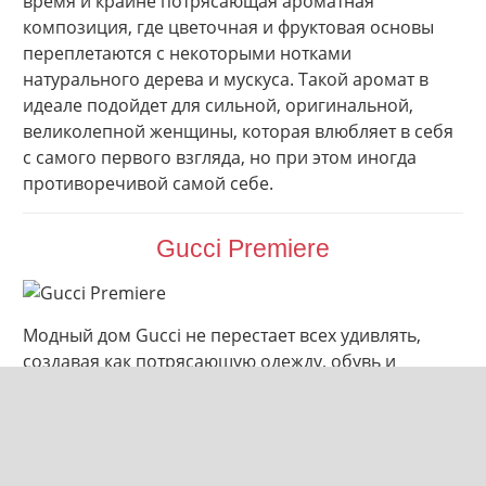
время и крайне потрясающая ароматная
композиция, где цветочная и фруктовая основы
переплетаются с некоторыми нотками
натурального дерева и мускуса. Такой аромат в
идеале подойдет для сильной, оригинальной,
великолепной женщины, которая влюбляет в себя
с самого первого взгляда, но при этом иногда
противоречивой самой себе.
Gucci Premiere
Модный дом Gucci не перестает всех удивлять,
создавая как потрясающую одежду, обувь и
аксессуары, так и великолепные женские
парфюмы. И в этот раз, данный модный дом
просто удивил всех шикарным ароматом
Gucci
Premiere
, где основной стержень запаха составили