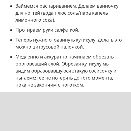
Займемся распариванием. Делаем ванночку
для ногтей (вода плюс соль/пара капель
лимонного сока).
Протираем руки салфеткой.
Теперь нужно отодвинуть кутикулу. Делать это
можно цитрусовой палочкой.
Медленно и аккуратно начинаем обрезать
ороговевший слой. Обрезая кутикулу мы
видим образовавшуюся этакую сосисочку и
пытаемся ее не потерять до того момента,
пока не закончим с ноготком.
Стараемся не допустить травм, но если
избежать не удалось, то нужно обработать
перекисью водорода.
После всех этих процедур ноготочки
нуждаются в уходе. На ручки и ноготочки